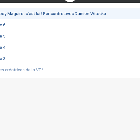
bey Maguire, c'est lui ! Rencontre avec Damien Witecka
e 6
e 5
e 4
e 3
s créatrices de la VF !
e 2
e 1
e Mektoub My Love arrive enfin ! Rencontre avec Shaïn Boumedine et Sal
i : après Toni en famille
elle réalise le bouleversant Dites lui que je l'aime
ais ! Rencontre autour de Vie privée de Rebecca Zlotowski