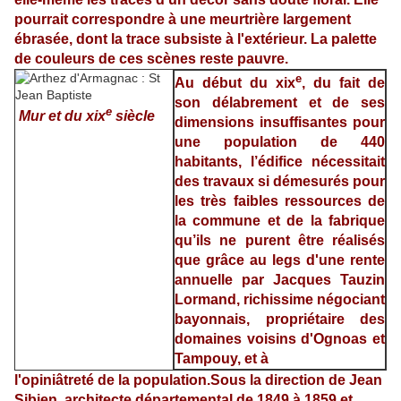
pourrait correspondre à une meurtrière largement
ébrasée, dont la trace subsiste à l'extérieur. La palette
de couleurs de ces scènes reste pauvre.
e
Au début du xix
, du fait de
son délabrement et de ses
e
Mur et du xix
siècle
dimensions insuffisantes pour
une population de 440
habitants, l’édifice nécessitait
des travaux si démesurés pour
les très faibles ressources de
la commune et de la fabrique
qu’ils ne purent être réalisés
que grâce au legs d'une rente
annuelle par Jacques Tauzin
Lormand, richissime négociant
bayonnais, propriétaire des
domaines voisins d'Ognoas et
Tampouy, et à
l'opiniâtreté de la population.Sous la direction de Jean
Sibien, architecte départemental de 1849 à 1859 et