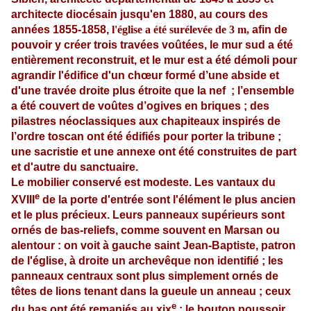
architecte diocésain jusqu'en 1880, au cours des
années 1855-1858,
l'église a été
surélevée
de 3 m,
afin de
pouvoir y créer trois travées voûtées, le mur sud a été
entièrement reconstruit, et le mur est a été démoli pour
agrandir l'édifice d'un chœur formé d’une abside et
d'une travée droite plus étroite que la nef ; l’ensemble
a été couvert de voûtes d’ogives en briques ; des
pilastres néoclassiques aux chapiteaux inspirés de
l’ordre toscan ont été édifiés pour porter la tribune ;
une sacristie et une annexe ont été construites de part
et d'autre du sanctuaire.
Le mobilier conservé est modeste. Les vantaux du
e
XVIII
de la porte d'entrée sont l'élément le plus ancien
et le plus précieux. Leurs panneaux supérieurs sont
ornés de bas-reliefs, comme souvent en Marsan ou
alentour : on voit à gauche saint Jean-Baptiste, patron
de l'église, à droite un archevêque non identifié ; les
panneaux centraux sont plus simplement ornés de
têtes de lions tenant dans la gueule un anneau ; ceux
e
du bas ont été remaniés au xix
; le bouton poussoir